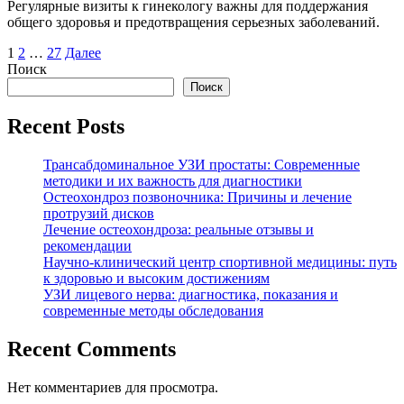
Регулярные визиты к гинекологу важны для поддержания
общего здоровья и предотвращения серьезных заболеваний.
Пагинация
1
2
…
27
Далее
Поиск
записей
Поиск
Recent Posts
Трансабдоминальное УЗИ простаты: Современные
методики и их важность для диагностики
Остеохондроз позвоночника: Причины и лечение
протрузий дисков
Лечение остеохондроза: реальные отзывы и
рекомендации
Научно-клинический центр спортивной медицины: путь
к здоровью и высоким достижениям
УЗИ лицевого нерва: диагностика, показания и
современные методы обследования
Recent Comments
Нет комментариев для просмотра.